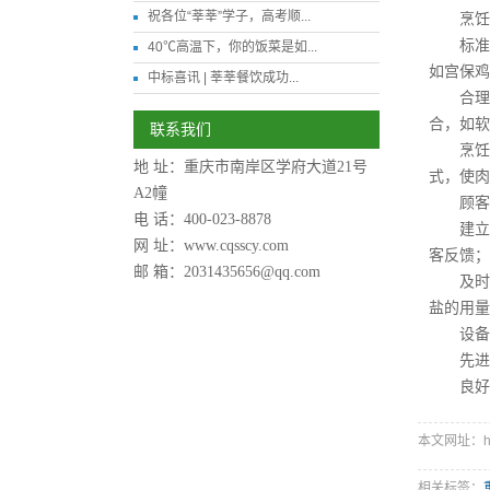
祝各位“莘莘”学子，高考顺...
烹饪过
标准化
40℃高温下，你的饭菜是如...
如宫保鸡
中标喜讯 | 莘莘餐饮成功...
合理搭
合，如软
联系我们
烹饪技
地 址：重庆市南岸区学府大道21号
式，使肉
A2幢
顾客反
电 话：400-023-8878
建立反
网 址：
www.cqsscy.com
客反馈；
邮 箱：2031435656@qq.com
及时改
盐的用量
设备与
先进设
良好厨
本文网址：http:
相关标签：