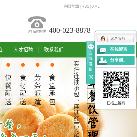
网站地图
|
RSS
|
XML
400-023-8878
客户服务
位
人才招聘
联系我们
在线留言
在
线
分享到...
客
服
扫描二维码