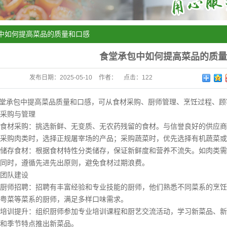
中如何提高菜品的质量和口感
食堂承包中如何提高菜品的质量
发布日期：
2025-05-10
作者：
点击：
122
承包中提高菜品质量和口感，可从食材采购、厨师管理、烹饪过程、顾
购与管理
材采购：挑选新鲜、无变质、无农药残留的食材。与信誉良好的供应商
采购肉类时，选择正规屠宰场的产品；采购蔬菜时，优先选择有机蔬菜或
存食材：根据食材特性分类储存，保证新鲜度和营养不流失。如肉类需
同时，遵循先进先出原则，避免食材过期浪费。
队建设
师招聘：招聘有丰富经验和专业技能的厨师，他们熟悉不同菜系的烹饪
粤菜等菜系的厨师，满足多样口味需求。
训提升：组织厨师参加专业培训课程和厨艺交流活动，学习新菜品、新
和季节特点推出新菜品。