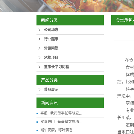
食堂承包
新闻分类
公司动态
行业趣事
常见问题
承接项目
在食堂
董事长学习历程
食材采
优质食
产品分类
控。比如
科学储
菜品展示
环境中。
新闻资讯
厨师团
专业厨
喜报 | 我司董事长蒋明宏...
长川菜、
双喜临门 | 莘莘餐饮成功...
定期培
端午安康，粽叶飘香
当地口味