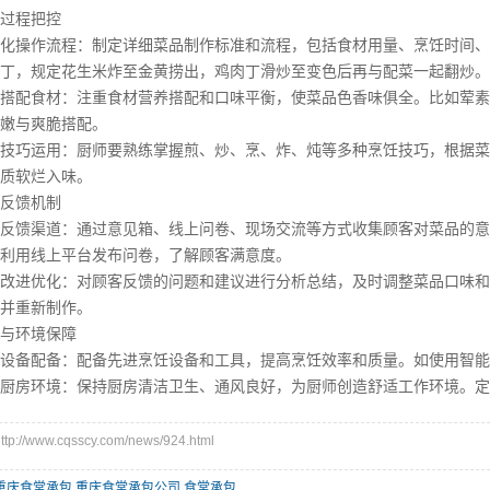
程把控
操作流程：制定详细菜品制作标准和流程，包括食材用量、烹饪时间、
丁，规定花生米炸至金黄捞出，鸡肉丁滑炒至变色后再与配菜一起翻炒。
配食材：注重食材营养搭配和口味平衡，使菜品色香味俱全。比如荤素
嫩与爽脆搭配。
巧运用：厨师要熟练掌握煎、炒、烹、炸、炖等多种烹饪技巧，根据菜
质软烂入味。
馈机制
馈渠道：通过意见箱、线上问卷、现场交流等方式收集顾客对菜品的意
利用线上平台发布问卷，了解顾客满意度。
进优化：对顾客反馈的问题和建议进行分析总结，及时调整菜品口味和
并重新制作。
环境保障
备配备：配备先进烹饪设备和工具，提高烹饪效率和质量。如使用智能
房环境：保持厨房清洁卫生、通风良好，为厨师创造舒适工作环境。定
//www.cqsscy.com/news/924.html
重庆食堂承包
,
重庆食堂承包公司
,
食堂承包