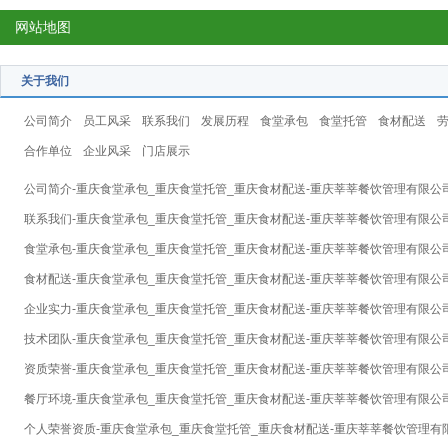
网站地图
关于我们
公司简介
员工风采
联系我们
发展历程
食堂承包
食堂托管
食材配送
合作单位
企业风采
门店展示
公司简介-重庆食堂承包_重庆食堂托管_重庆食材配送-重庆莘莘餐饮管理有限公
联系我们-重庆食堂承包_重庆食堂托管_重庆食材配送-重庆莘莘餐饮管理有限公
食堂承包-重庆食堂承包_重庆食堂托管_重庆食材配送-重庆莘莘餐饮管理有限公
食材配送-重庆食堂承包_重庆食堂托管_重庆食材配送-重庆莘莘餐饮管理有限公
企业实力-重庆食堂承包_重庆食堂托管_重庆食材配送-重庆莘莘餐饮管理有限公
技术团队-重庆食堂承包_重庆食堂托管_重庆食材配送-重庆莘莘餐饮管理有限公
资质荣誉-重庆食堂承包_重庆食堂托管_重庆食材配送-重庆莘莘餐饮管理有限公
餐厅环境-重庆食堂承包_重庆食堂托管_重庆食材配送-重庆莘莘餐饮管理有限公
个人荣誉资质-重庆食堂承包_重庆食堂托管_重庆食材配送-重庆莘莘餐饮管理有